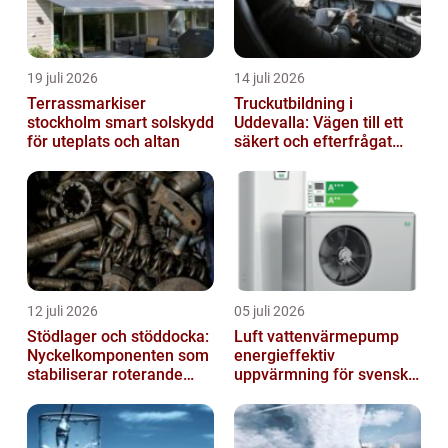
19 juli 2026
14 juli 2026
Terrassmarkiser
Truckutbildning i
stockholm smart solskydd
Uddevalla: Vägen till ett
för uteplats och altan
säkert och efterfrågat
truckkort
12 juli 2026
05 juli 2026
Stödlager och stöddocka:
Luft vattenvärmepump
Nyckelkomponenten som
energieffektiv
stabiliserar roterande
uppvärmning för svenska
processer
hem