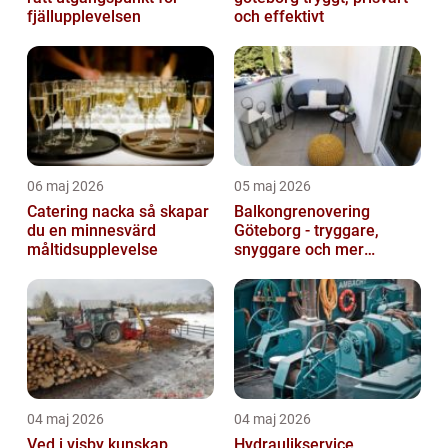
fjällupplevelsen
och effektivt
06 maj 2026
05 maj 2026
Catering nacka så skapar
Balkongrenovering
du en minnesvärd
Göteborg - tryggare,
måltidsupplevelse
snyggare och mer
värdefull fastighet
04 maj 2026
04 maj 2026
Ved i visby kunskap,
Hydraulikservice