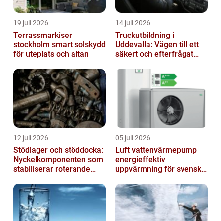
19 juli 2026
14 juli 2026
Terrassmarkiser
Truckutbildning i
stockholm smart solskydd
Uddevalla: Vägen till ett
för uteplats och altan
säkert och efterfrågat
truckkort
12 juli 2026
05 juli 2026
Stödlager och stöddocka:
Luft vattenvärmepump
Nyckelkomponenten som
energieffektiv
stabiliserar roterande
uppvärmning för svenska
processer
hem