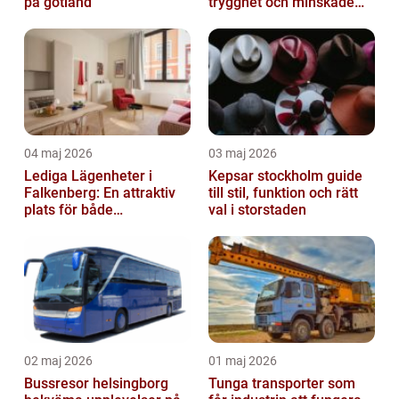
på gotland
trygghet och minskade
driftstopp
04 maj 2026
03 maj 2026
Lediga Lägenheter i
Kepsar stockholm guide
Falkenberg: En attraktiv
till stil, funktion och rätt
plats för både
val i storstaden
permanenta boenden och
semesterfirare
02 maj 2026
01 maj 2026
Bussresor helsingborg
Tunga transporter som