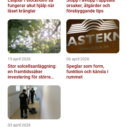
Låsjour i stockholm så
Stopp i avlopp i uppsala
fungerar akut hjälp när
orsaker, åtgärder och
låset krånglar
förebyggande tips
15 april 2026
06 april 2026
Stor solcellsanläggning:
Speglar som form,
en framtidssäker
funktion och känsla i
investering för större
rummet
fastigheter
03 april 2026