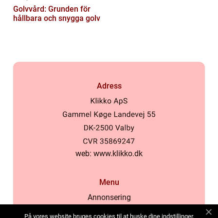
Golvvård: Grunden för
hållbara och snygga golv
Adress
web:
www.klikko.dk
Menu
Annonsering
Om oss
På vores website bruges cookies til at huske dine indstillinger,