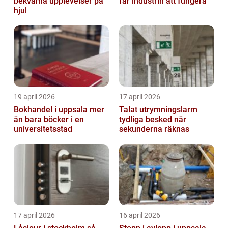
bekväma upplevelser på
får industrin att fungera
hjul
19 april 2026
17 april 2026
Bokhandel i uppsala mer
Talat utrymningslarm
än bara böcker i en
tydliga besked när
universitetsstad
sekunderna räknas
17 april 2026
16 april 2026