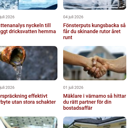
juli 2026
04 juli 2026
enanalys nyckeln till
Fönsterputs kungsbacka så
yggt dricksvatten hemma
får du skinande rutor året
runt
juli 2026
01 juli 2026
spräckning effektivt
Mäklare i värnamo så hittar
rbyte utan stora schakter
du rätt partner för din
bostadsaffär