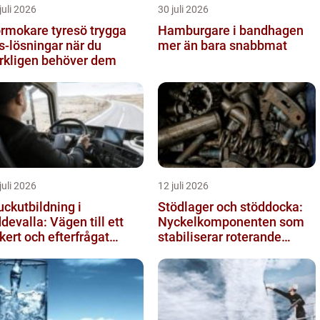
juli 2026
30 juli 2026
mokare tyresö trygga
Hamburgare i bandhagen
s-lösningar när du
mer än bara snabbmat
rkligen behöver dem
juli 2026
12 juli 2026
uckutbildning i
Stödlager och stöddocka:
devalla: Vägen till ett
Nyckelkomponenten som
kert och efterfrågat
stabiliserar roterande
uckkort
processer