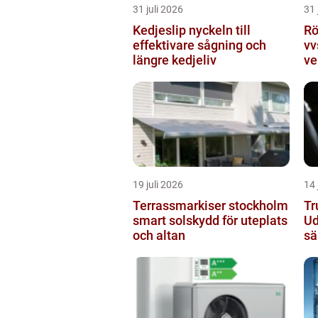
31 juli 2026
31 
Kedjeslip nyckeln till
Rör
effektivare sågning och
vv
längre kedjeliv
ve
19 juli 2026
14 
Terrassmarkiser stockholm
Tr
smart solskydd för uteplats
Ud
och altan
sä
tr