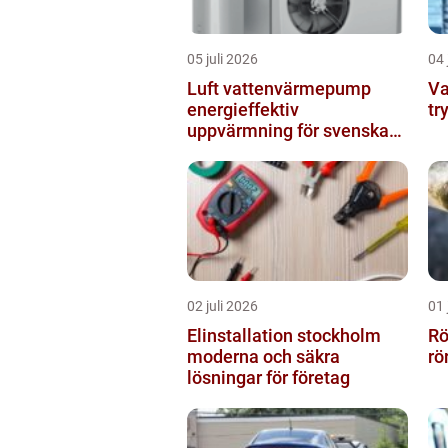
05 juli 2026
04 
Luft vattenvärmepump
Vatt
energieffektiv
tr
uppvärmning för svenska
hem
02 juli 2026
01 
Elinstallation stockholm
Rör
moderna och säkra
rö
lösningar för företag