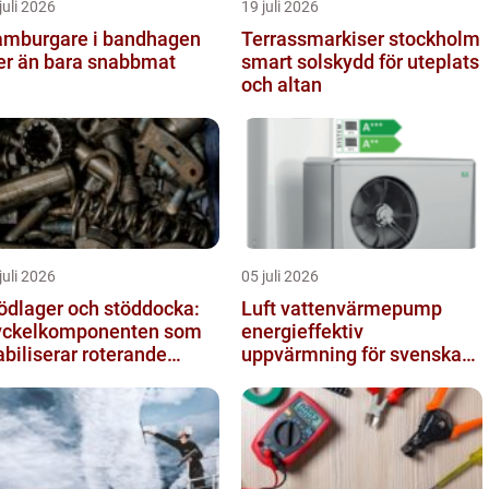
juli 2026
19 juli 2026
mburgare i bandhagen
Terrassmarkiser stockholm
r än bara snabbmat
smart solskydd för uteplats
och altan
juli 2026
05 juli 2026
ödlager och stöddocka:
Luft vattenvärmepump
ckelkomponenten som
energieffektiv
abiliserar roterande
uppvärmning för svenska
ocesser
hem