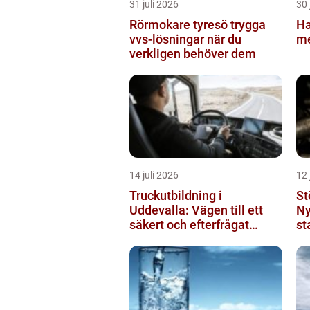
31 juli 2026
30 
Rörmokare tyresö trygga
Ha
vvs-lösningar när du
me
verkligen behöver dem
14 juli 2026
12 
Truckutbildning i
St
Uddevalla: Vägen till ett
Ny
säkert och efterfrågat
st
truckkort
pr