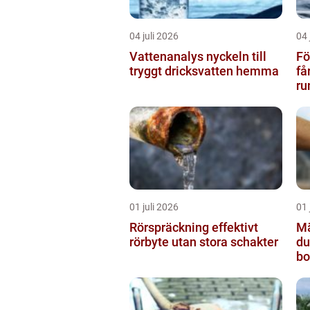
04 juli 2026
04 
Vattenanalys nyckeln till
Fö
tryggt dricksvatten hemma
få
ru
01 juli 2026
01 
Rörspräckning effektivt
Mäk
rörbyte utan stora schakter
du
bo