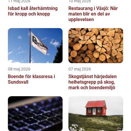
11 maj 2026
10 maj 2026
Isbad kall återhämtning
Restaurang i Växjö: När
för kropp och knopp
maten blir en del av
upplevelsen
08 maj 2026
07 maj 2026
Boende för klassresa i
Skogstjänst härjedalen
Sundsvall
helhetsgrepp på skog,
mark och boendemiljö