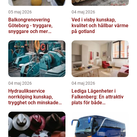
05 maj 2026
04 maj 2026
Balkongrenovering
Ved i visby kunskap,
Göteborg - tryggare,
kvalitet och hållbar värme
snyggare och mer
på gotland
värdefull fastighet
04 maj 2026
04 maj 2026
Hydraulikservice
Lediga Lägenheter i
norrköping kunskap,
Falkenberg: En attraktiv
trygghet och minskade
plats för både
driftstopp
permanenta boenden och
semesterfirare