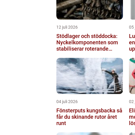
12 juli 2026
05 
Stödlager och stöddocka:
Lu
Nyckelkomponenten som
en
stabiliserar roterande
up
processer
h
04 juli 2026
02 
Fönsterputs kungsbacka så
El
får du skinande rutor året
mo
runt
lö