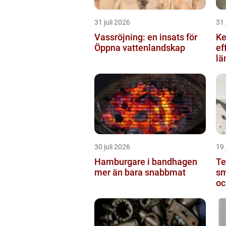
31 juli 2026
31 
Vassröjning: en insats för
Kedje
Öppna vattenlandskap
ef
lä
30 juli 2026
19 
Hamburgare i bandhagen
Te
mer än bara snabbmat
sm
oc