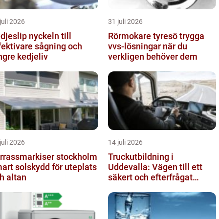
juli 2026
31 juli 2026
slip nyckeln till
Rörmokare tyresö trygga
fektivare sågning och
vvs-lösningar när du
ngre kedjeliv
verkligen behöver dem
juli 2026
14 juli 2026
rrassmarkiser stockholm
Truckutbildning i
art solskydd för uteplats
Uddevalla: Vägen till ett
h altan
säkert och efterfrågat
truckkort