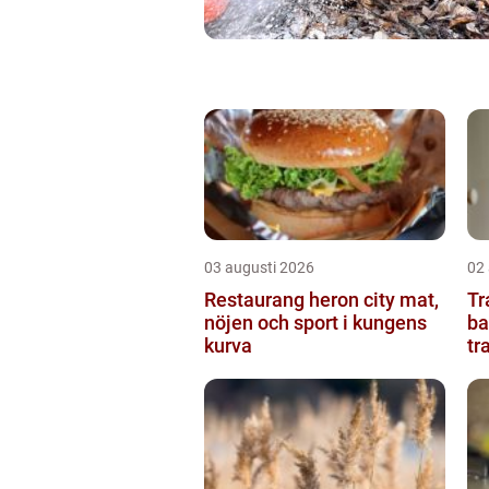
03 augusti 2026
02
Restaurang heron city mat,
Trap
nöjen och sport i kungens
ba
kurva
tr