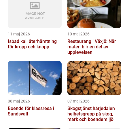
11 maj 2026
10 maj 2026
Isbad kall återhämtning
Restaurang i Växjö: När
för kropp och knopp
maten blir en del av
upplevelsen
08 maj 2026
07 maj 2026
Boende för klassresa i
Skogstjänst härjedalen
Sundsvall
helhetsgrepp på skog,
mark och boendemiljö