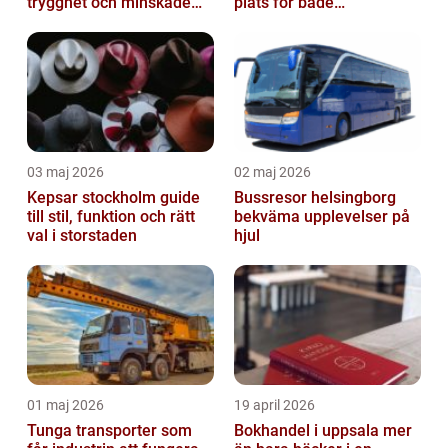
trygghet och minskade
plats för både
driftstopp
permanenta boenden och
semesterfirare
03 maj 2026
02 maj 2026
Kepsar stockholm guide
Bussresor helsingborg
till stil, funktion och rätt
bekväma upplevelser på
val i storstaden
hjul
01 maj 2026
19 april 2026
Tunga transporter som
Bokhandel i uppsala mer