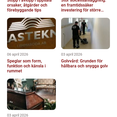
Stopp i avlopp i uppsala
Stor solcellsanläggning:
orsaker, åtgärder och
en framtidssäker
förebyggande tips
investering för större
fastigheter
06 april 2026
03 april 2026
Speglar som form,
Golvvård: Grunden för
funktion och känsla i
hållbara och snygga golv
rummet
03 april 2026