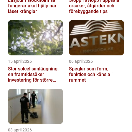
Låsjour i stockholm så
Stopp i avlopp i uppsala
fungerar akut hjälp när
orsaker, åtgärder och
låset krånglar
förebyggande tips
15 april 2026
06 april 2026
Stor solcellsanläggning:
Speglar som form,
en framtidssäker
funktion och känsla i
investering för större
rummet
fastigheter
03 april 2026