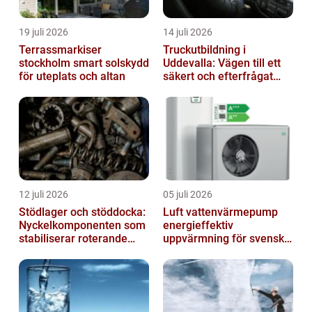
19 juli 2026
14 juli 2026
Terrassmarkiser
Truckutbildning i
stockholm smart solskydd
Uddevalla: Vägen till ett
för uteplats och altan
säkert och efterfrågat
truckkort
12 juli 2026
05 juli 2026
Stödlager och stöddocka:
Luft vattenvärmepump
Nyckelkomponenten som
energieffektiv
stabiliserar roterande
uppvärmning för svenska
processer
hem