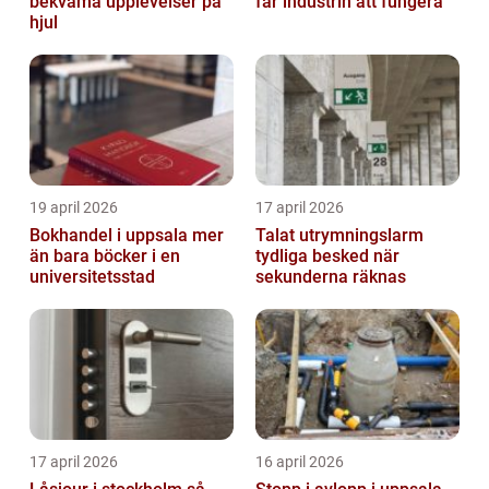
bekväma upplevelser på
får industrin att fungera
hjul
19 april 2026
17 april 2026
Bokhandel i uppsala mer
Talat utrymningslarm
än bara böcker i en
tydliga besked när
universitetsstad
sekunderna räknas
17 april 2026
16 april 2026