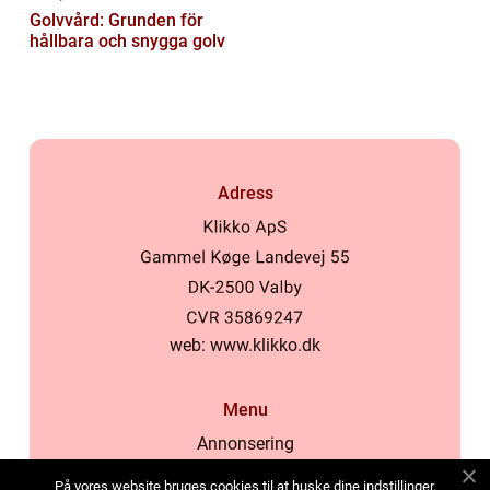
Golvvård: Grunden för
hållbara och snygga golv
Adress
web:
www.klikko.dk
Menu
Annonsering
Om oss
På vores website bruges cookies til at huske dine indstillinger,