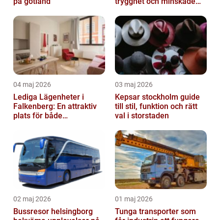
på gotland
trygghet och minskade
driftstopp
04 maj 2026
03 maj 2026
Lediga Lägenheter i
Kepsar stockholm guide
Falkenberg: En attraktiv
till stil, funktion och rätt
plats för både
val i storstaden
permanenta boenden och
semesterfirare
02 maj 2026
01 maj 2026
Bussresor helsingborg
Tunga transporter som