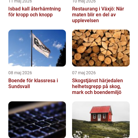
11 maj 2026
10 maj 2026
Isbad kall återhämtning
Restaurang i Växjö: När
för kropp och knopp
maten blir en del av
upplevelsen
08 maj 2026
07 maj 2026
Boende för klassresa i
Skogstjänst härjedalen
Sundsvall
helhetsgrepp på skog,
mark och boendemiljö