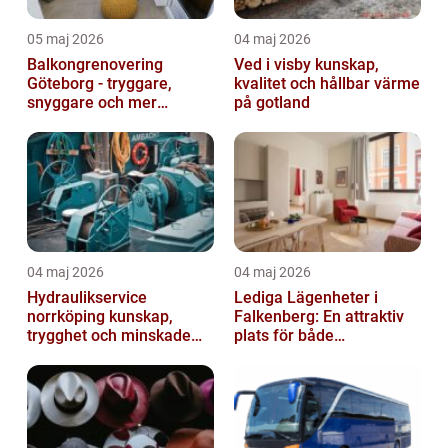
05 maj 2026
04 maj 2026
Balkongrenovering
Ved i visby kunskap,
Göteborg - tryggare,
kvalitet och hållbar värme
snyggare och mer
på gotland
värdefull fastighet
04 maj 2026
04 maj 2026
Hydraulikservice
Lediga Lägenheter i
norrköping kunskap,
Falkenberg: En attraktiv
trygghet och minskade
plats för både
driftstopp
permanenta boenden och
semesterfirare