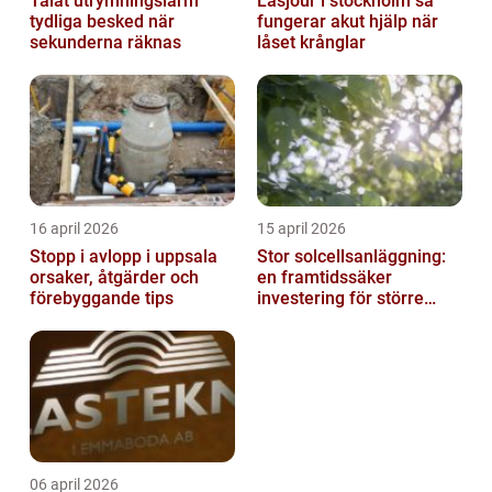
Talat utrymningslarm
Låsjour i stockholm så
tydliga besked när
fungerar akut hjälp när
sekunderna räknas
låset krånglar
16 april 2026
15 april 2026
Stopp i avlopp i uppsala
Stor solcellsanläggning:
orsaker, åtgärder och
en framtidssäker
förebyggande tips
investering för större
fastigheter
06 april 2026