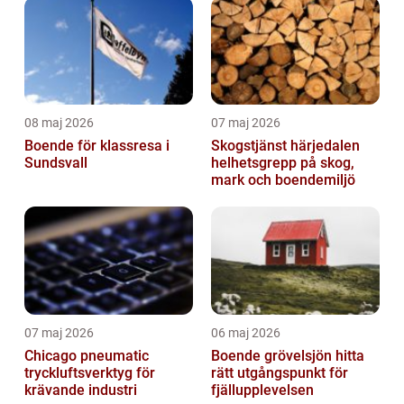
08 maj 2026
07 maj 2026
Boende för klassresa i
Skogstjänst härjedalen
Sundsvall
helhetsgrepp på skog,
mark och boendemiljö
07 maj 2026
06 maj 2026
Chicago pneumatic
Boende grövelsjön hitta
tryckluftsverktyg för
rätt utgångspunkt för
krävande industri
fjällupplevelsen