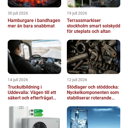
30 juli 2026
19 juli 2026
Hamburgare i bandhagen
Terrassmarkiser
mer än bara snabbmat
stockholm smart solskydd
för uteplats och altan
14 juli 2026
12 juli 2026
Truckutbildning i
Stödlager och stöddocka:
Uddevalla: Vägen till ett
Nyckelkomponenten som
säkert och efterfrågat
stabiliserar roterande
truckkort
processer