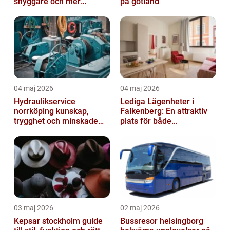
snyggare och mer
på gotland
värdefull fastighet
04 maj 2026
04 maj 2026
Hydraulikservice
Lediga Lägenheter i
norrköping kunskap,
Falkenberg: En attraktiv
trygghet och minskade
plats för både
driftstopp
permanenta boenden och
semesterfirare
03 maj 2026
02 maj 2026
Kepsar stockholm guide
Bussresor helsingborg