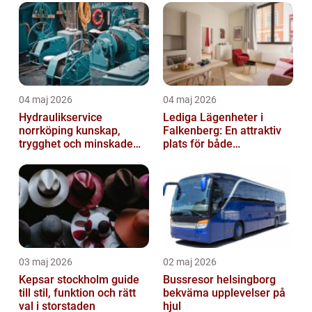
04 maj 2026
04 maj 2026
Hydraulikservice
Lediga Lägenheter i
norrköping kunskap,
Falkenberg: En attraktiv
trygghet och minskade
plats för både
driftstopp
permanenta boenden och
semesterfirare
03 maj 2026
02 maj 2026
Kepsar stockholm guide
Bussresor helsingborg
till stil, funktion och rätt
bekväma upplevelser på
val i storstaden
hjul