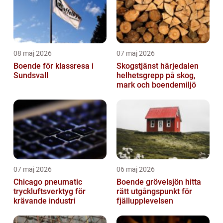
08 maj 2026
07 maj 2026
Boende för klassresa i
Skogstjänst härjedalen
Sundsvall
helhetsgrepp på skog,
mark och boendemiljö
07 maj 2026
06 maj 2026
Chicago pneumatic
Boende grövelsjön hitta
tryckluftsverktyg för
rätt utgångspunkt för
krävande industri
fjällupplevelsen