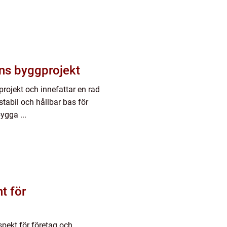
ns byggprojekt
rojekt och innefattar en rad
tabil och hållbar bas för
ygga ...
t för
spekt för företag och