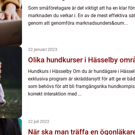
Som småföretagare är det viktigt att ha en klar fö
marknaden du verkar i. En av de mest effektiva sät
genom att genomföra marknadsunders&oum...
22 januari 2023
Olika hundkurser i Hässelby omr
Hundkurs i Hässelby Om du är hundägare i Hässelby
exklusiva program är skräddarsytt för att ge er båd
som behövs för att bli framgångsrika hundkomp
korrekt interaktion med ...
22 juli 2022
När ska man träffa en ögonläkar