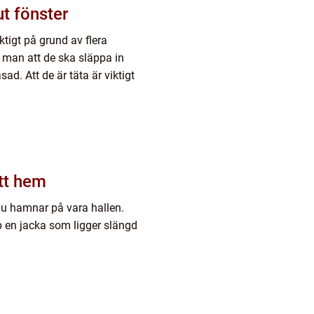
ut fönster
iktigt på grund av flera
l man att de ska släppa in
sad. Att de är täta är viktigt
tt hem
t du hamnar på vara hallen.
 en jacka som ligger slängd