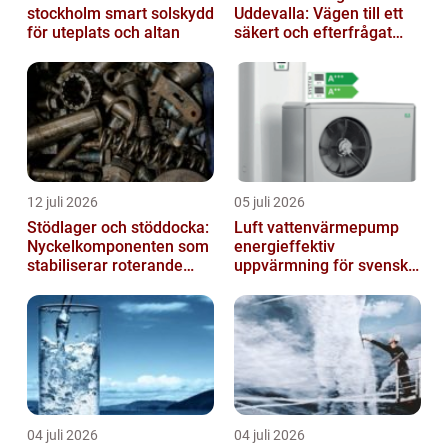
stockholm smart solskydd
Uddevalla: Vägen till ett
för uteplats och altan
säkert och efterfrågat
truckkort
12 juli 2026
05 juli 2026
Stödlager och stöddocka:
Luft vattenvärmepump
Nyckelkomponenten som
energieffektiv
stabiliserar roterande
uppvärmning för svenska
processer
hem
04 juli 2026
04 juli 2026