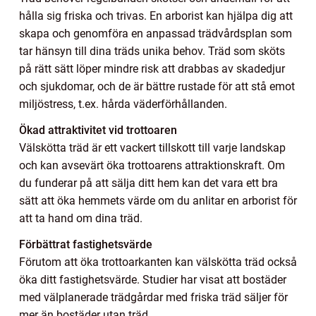
hålla sig friska och trivas. En arborist kan hjälpa dig att
skapa och genomföra en anpassad trädvårdsplan som
tar hänsyn till dina träds unika behov. Träd som sköts
på rätt sätt löper mindre risk att drabbas av skadedjur
och sjukdomar, och de är bättre rustade för att stå emot
miljöstress, t.ex. hårda väderförhållanden.
Ökad attraktivitet vid trottoaren
Välskötta träd är ett vackert tillskott till varje landskap
och kan avsevärt öka trottoarens attraktionskraft. Om
du funderar på att sälja ditt hem kan det vara ett bra
sätt att öka hemmets värde om du anlitar en arborist för
att ta hand om dina träd.
Förbättrat fastighetsvärde
Förutom att öka trottoarkanten kan välskötta träd också
öka ditt fastighetsvärde. Studier har visat att bostäder
med välplanerade trädgårdar med friska träd säljer för
mer än bostäder utan träd.