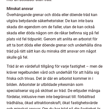
Minskat ansvar
Överhängande grenar och döda eller döende träd kan
utgöra betydande säkerhetsrisker. De kan inte bara
skada din egendom om de faller, utan de kan också
skada eller döda någon om de råkar befinna sig på fel
plats vid fel tidpunkt. Genom att anlita en arborist för
att ta bort döda eller döende grenar och underhålla dina
träd på rätt sätt kan du minska ditt ansvar om något
skulle gå fel.
Träd är en värdefull tillgång för varje fastighet – men de
kräver regelbunden vård och underhåll för att hålla sig
friska och trivas. Det är där en arborist kommer in i
bilden. Arborister är utbildade yrkesmän som
specialiserar sig på skötsel av träd. De erbjuder många
fördelar, inklusive men inte begränsat till: förbättrad
trädhälsa, ökad attraktionskraft, ökat fastighetsvärde
och minskat ansvar. Om du har träd på din fastighet är