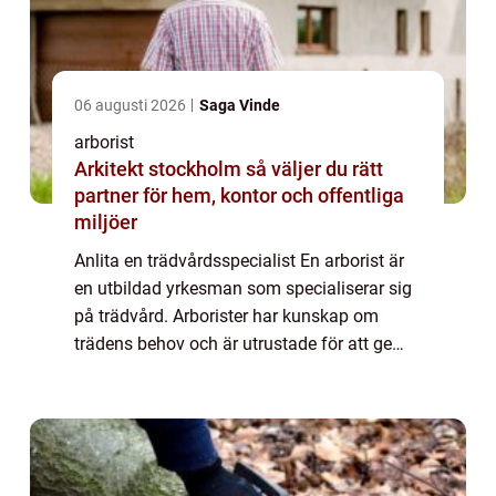
06 augusti 2026
Saga Vinde
arborist
Arkitekt stockholm så väljer du rätt
partner för hem, kontor och offentliga
miljöer
Anlita en trädvårdsspecialist En arborist är
en utbildad yrkesman som specialiserar sig
på trädvård. Arborister har kunskap om
trädens behov och är utrustade för att ge
rätt trädvård. Trädvård omfattar ett brett
spektrum av aktiviteter, inklusive men...