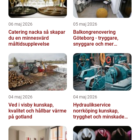
06 maj 2026
05 maj 2026
Catering nacka så skapar
Balkongrenovering
du en minnesvärd
Göteborg - tryggare,
måltidsupplevelse
snyggare och mer
värdefull fastighet
04 maj 2026
04 maj 2026
Ved i visby kunskap,
Hydraulikservice
kvalitet och hållbar värme
norrköping kunskap,
på gotland
trygghet och minskade
driftstopp