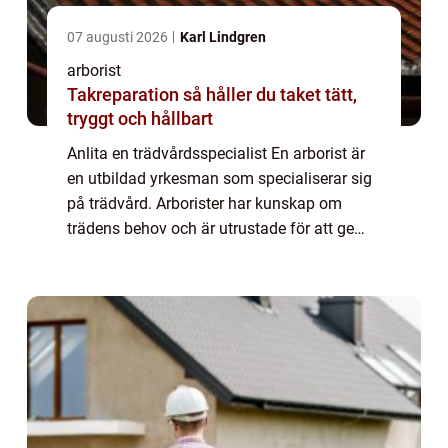
07 augusti 2026
Karl Lindgren
arborist
Takreparation så håller du taket tätt,
tryggt och hållbart
Anlita en trädvårdsspecialist En arborist är
en utbildad yrkesman som specialiserar sig
på trädvård. Arborister har kunskap om
trädens behov och är utrustade för att ge
rätt trädvård. Trädvård omfattar ett brett
spektrum av aktiviteter, inklusive men...