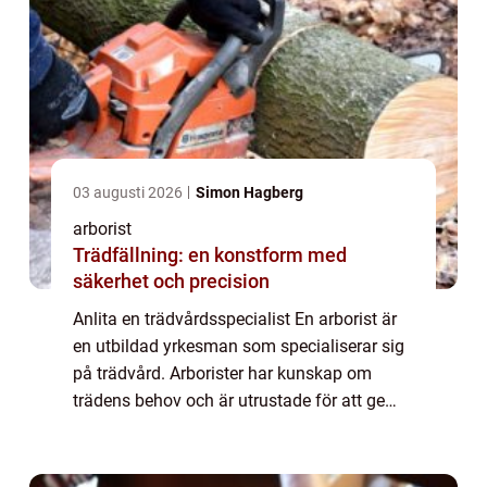
03 augusti 2026
Simon Hagberg
arborist
Trädfällning: en konstform med
säkerhet och precision
Anlita en trädvårdsspecialist En arborist är
en utbildad yrkesman som specialiserar sig
på trädvård. Arborister har kunskap om
trädens behov och är utrustade för att ge
rätt trädvård. Trädvård omfattar ett brett
spektrum av aktiviteter, inklusive men...