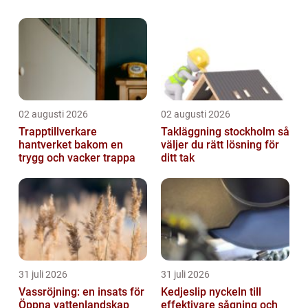
rätt trädvård. Trädvård omfattar ett brett
spektrum av aktiviteter, inklusive men...
02 augusti 2026
02 augusti 2026
Trapptillverkare
Takläggning stockholm så
hantverket bakom en
väljer du rätt lösning för
trygg och vacker trappa
ditt tak
31 juli 2026
31 juli 2026
Vassröjning: en insats för
Kedjeslip nyckeln till
Öppna vattenlandskap
effektivare sågning och